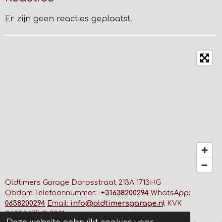
Er zijn geen reacties geplaatst.
Oldtimers Garage Dorpsstraat 213A 1713HG
Obdam Telefoonnummer
:
+31638200294
WhatsApp
:
0638200294
Email:
info@oldtimersgarage.n
l
KVK
96038675
© 2021