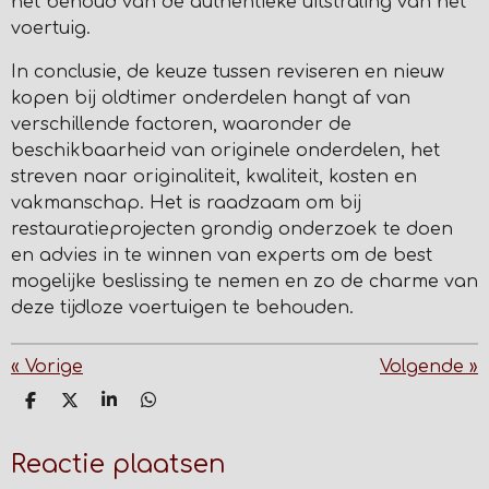
het behoud van de authentieke uitstraling van het
voertuig.
In conclusie, de keuze tussen reviseren en nieuw
kopen bij oldtimer onderdelen hangt af van
verschillende factoren, waaronder de
beschikbaarheid van originele onderdelen, het
streven naar originaliteit, kwaliteit, kosten en
vakmanschap. Het is raadzaam om bij
restauratieprojecten grondig onderzoek te doen
en advies in te winnen van experts om de best
mogelijke beslissing te nemen en zo de charme van
deze tijdloze voertuigen te behouden.
«
Vorige
Volgende
»
D
D
S
D
e
e
h
e
l
e
a
l
e
l
r
e
Reactie plaatsen
n
e
n